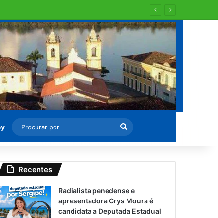
 para recapearem ?
Procurar
ey
por
Recentes
Radialista penedense e
apresentadora Crys Moura é
candidata a Deputada Estadual