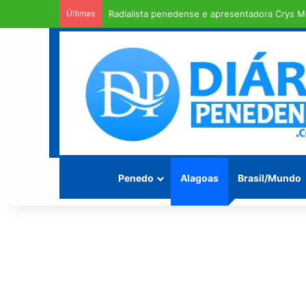
Últimas
Rodovia Mario Freire Leahy, campeã de crate
Penedo
Alagoas
Brasil/Mundo