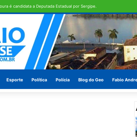
ras em Penedo pede socorro ! Ou vão esperar às vésperas das eleições
Esporte
Política
Polícia
Blog do Geo
Fabio Andr