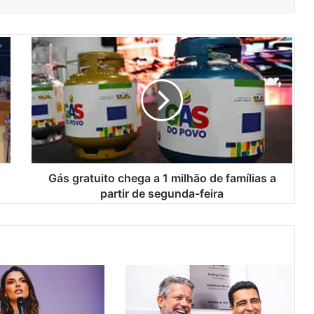
G
á
s
g
r
a
t
u
i
t
Gás gratuito chega a 1 milhão de famílias a
o
partir de segunda-feira
c
h
e
g
a
a
1
m