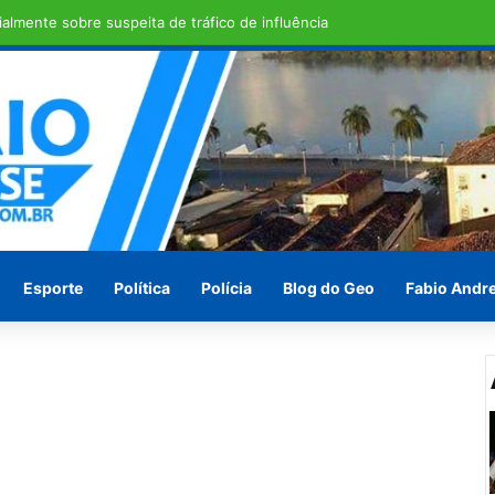
 nome da direita ao Senado
Esporte
Política
Polícia
Blog do Geo
Fabio Andr