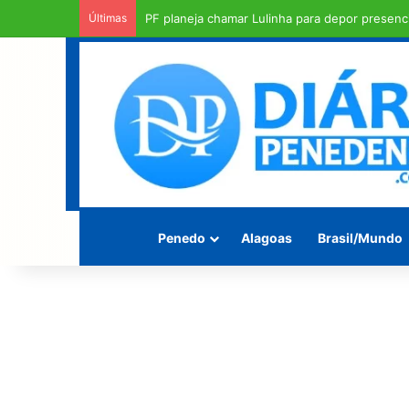
Últimas
Flávio Bolsonaro anuncia Marina Candia como
Penedo
Alagoas
Brasil/Mundo