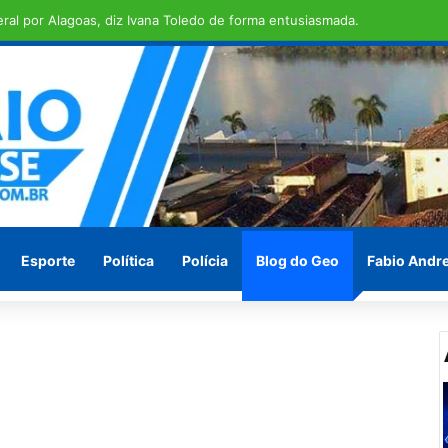
em ilha de São Brás
Esporte
Política
Polícia
Blog do Geo
Fabio Andr