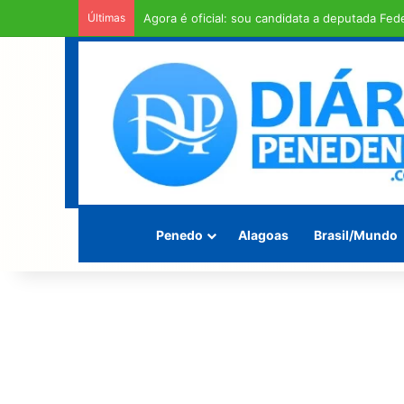
Últimas
Homem é encontrado morto enrolado em fios 
Penedo
Alagoas
Brasil/Mundo