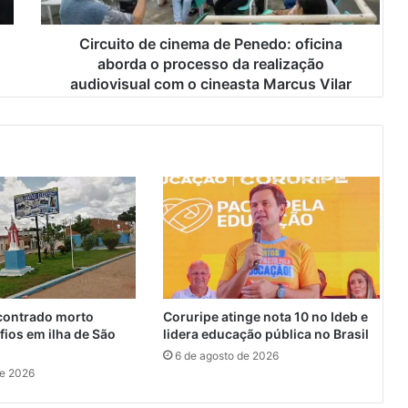
o
d
e
Circuito de cinema de Penedo: oficina
c
aborda o processo da realização
i
audiovisual com o cineasta Marcus Vilar
n
e
m
a
d
e
P
e
n
e
d
o
ontrado morto
Coruripe atinge nota 10 no Ideb e
:
fios em ilha de São
lidera educação pública no Brasil
o
6 de agosto de 2026
f
de 2026
i
c