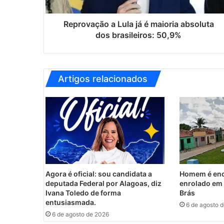
ç
ã
o
Reprovação a Lula já é maioria absoluta
a
dos brasileiros: 50,9%
L
u
l
a
Artigos relacionados
j
á
é
m
a
i
o
r
i
Agora é oficial: sou candidata a
Homem é enc
a
deputada Federal por Alagoas, diz
enrolado em 
a
Ivana Toledo de forma
Brás
b
entusiasmada.
6 de agosto 
s
6 de agosto de 2026
o