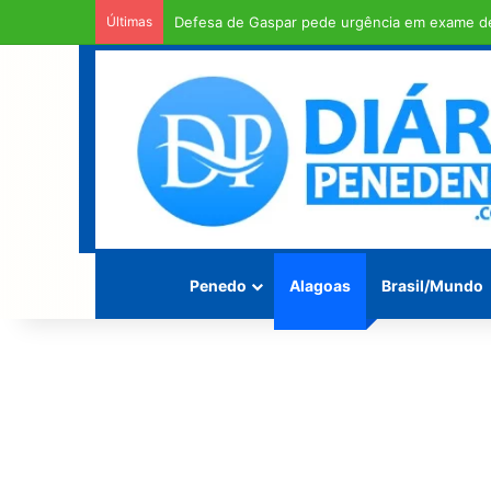
Últimas
Defesa de Gaspar pede urgência em exame d
Penedo
Alagoas
Brasil/Mundo