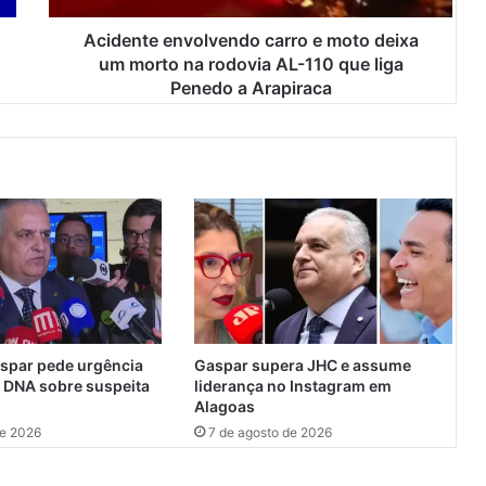
e
n
Acidente envolvendo carro e moto deixa
v
um morto na rodovia AL-110 que liga
o
Penedo a Arapiraca
l
v
e
n
d
o
c
a
r
r
o
e
spar pede urgência
Gaspar supera JHC e assume
m
 DNA sobre suspeita
liderança no Instagram em
o
Alagoas
t
de 2026
7 de agosto de 2026
o
d