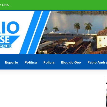
e DNA sobre suspeita de estupro
Esporte
Política
Polícia
Blog do Geo
Fabio Andr