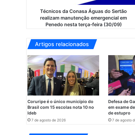
d
a
Técnicos da Conasa Águas do Sertão
C
realizam manutenção emergencial em
o
Penedo nesta terça-feira (30/09)
n
a
s
Artigos relacionados
a
Á
g
u
a
s
d
o
S
Coruripe é o único município do
Defesa de Ga
e
Brasil com 15 escolas nota 10 no
em exame de
r
Ideb
de estupro
t
7 de agosto de 2026
7 de agosto 
ã
o