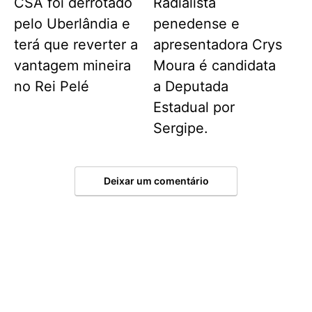
CSA foi derrotado
Radialista
pelo Uberlândia e
penedense e
terá que reverter a
apresentadora Crys
vantagem mineira
Moura é candidata
no Rei Pelé
a Deputada
Estadual por
Sergipe.
Deixar um comentário