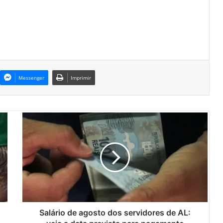
Messenger
Imprimir
S
a
l
á
r
i
o
d
e
a
Salário de agosto dos servidores de AL:
g