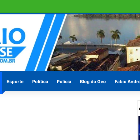
em ilha de São Brás
Esporte
Política
Polícia
Blog do Geo
Fabio Andr