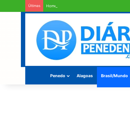
Últimas
Homem é encontrado morto enrolado em fios 
Penedo
Alagoas
Brasil/Mundo