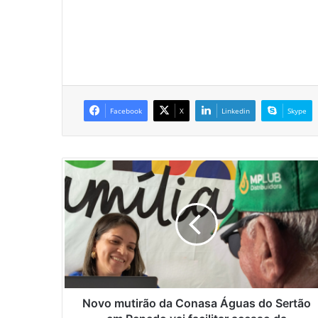
Facebook
X
Linkedin
Skype
N
o
v
o
m
u
t
i
r
ã
Novo mutirão da Conasa Águas do Sertão
o