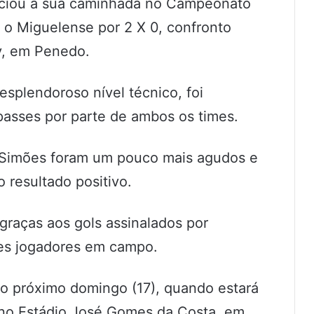
niciou a sua caminhada no Campeonato
o Miguelense por 2 X 0, confronto
y, em Penedo.
splendoroso nível técnico, foi
 passes por parte de ambos os times.
 Simões foram um pouco mais agudos e
 resultado positivo.
o graças aos gols assinalados por
es jogadores em campo.
do próximo domingo (17), quando estará
no Estádio José Gomes da Costa, em