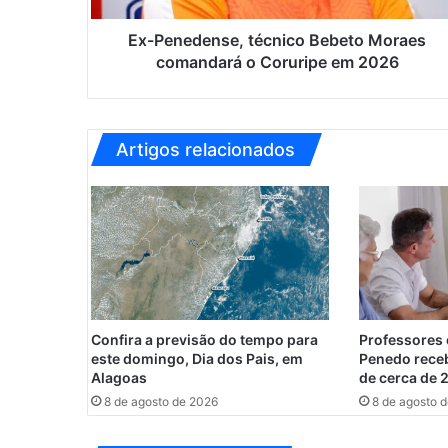
e
n
Ex-Penedense, técnico Bebeto Moraes
s
comandará o Coruripe em 2026
e
,
t
é
Artigos relacionados
c
n
i
c
o
B
e
b
e
Confira a previsão do tempo para
Professores 
t
este domingo, Dia dos Pais, em
Penedo rece
o
Alagoas
de cerca de 
M
8 de agosto de 2026
8 de agosto 
o
r