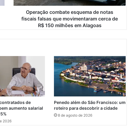
c
o
Operação combate esquema de notas
m
fiscais falsas que movimentaram cerca de
b
R$ 150 milhões em Alagoas
a
t
e
e
s
q
u
e
m
a
d
e
contratados de
Penedo além do São Francisco: um
n
bem aumento salarial
roteiro para descobrir a cidade
o
25%
8 de agosto de 2026
t
de 2026
a
s