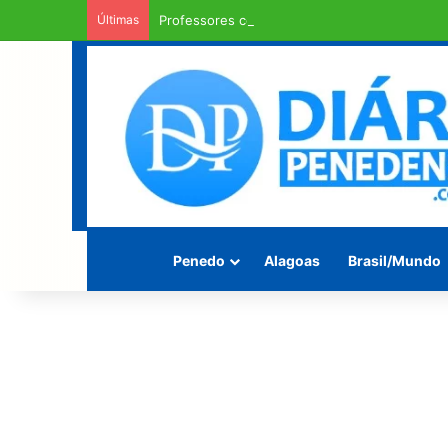
Últimas
Professores contratados de Penedo recebem 
Penedo
Alagoas
Brasil/Mundo