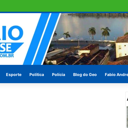
aumento salarial de cerca de 25%
Esporte
Política
Polícia
Blog do Geo
Fabio Andr