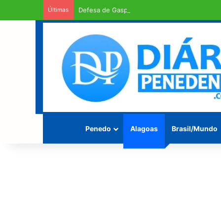
Últimas
Defesa de Gaspar pede urgência em exame d
Penedo
Alagoas
Brasil/Mundo