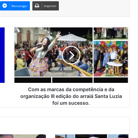
Messenger
Imprimir
C
o
m
a
s
m
a
r
c
a
Com as marcas da competência e da
s
organização III edição do arraiá Santa Luzia
d
foi um sucesso.
a
c
o
m
p