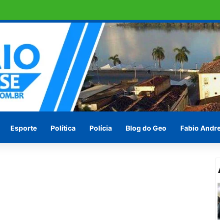
e DNA sobre suspeita de estupro
Esporte
Política
Polícia
Blog do Geo
Fabio Andr