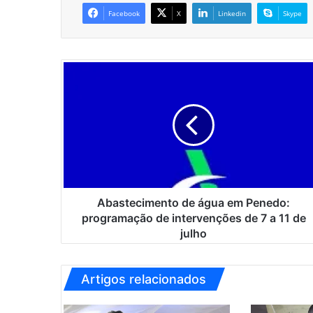
Facebook
X
Linkedin
Skype
A
b
a
s
t
e
c
i
m
e
Abastecimento de água em Penedo:
n
programação de intervenções de 7 a 11 de
t
julho
o
d
e
Artigos relacionados
á
g