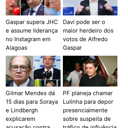
Gaspar supera JHC
Davi pode ser o
e assume liderança
maior herdeiro dos
no Instagram em
votos de Alfredo
Alagoas
Gaspar
Gilmar Mendes dá
PF planeja chamar
15 dias para Soraya
Lulinha para depor
e Lindbergh
presencialmente
explicarem
sobre suspeita de
acusação contra
tráfico de influência