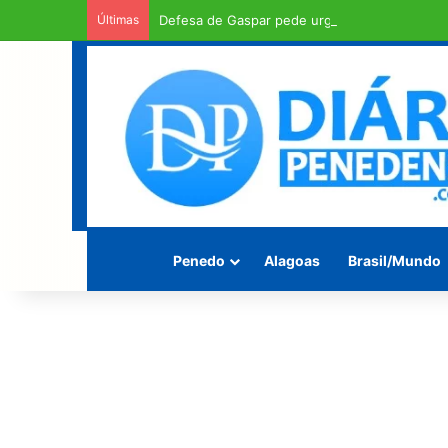
Últimas
Defesa de Gaspar pede urgência em exame d
Penedo
Alagoas
Brasil/Mundo