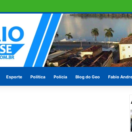
e DNA sobre suspeita de estupro
Esporte
Política
Polícia
Blog do Geo
Fabio Andr