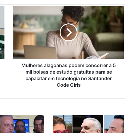
M
u
l
h
e
r
e
s
a
l
Mulheres alagoanas podem concorrer a 5
a
mil bolsas de estudo gratuitas para se
g
capacitar em tecnologia no Santander
o
Code Girls
a
n
a
s
p
o
d