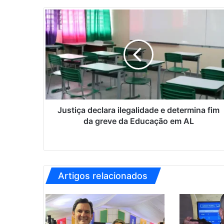
J
u
s
t
i
ç
a
d
e
c
Justiça declara ilegalidade e determina fim
l
da greve da Educação em AL
a
r
a
i
l
Artigos relacionados
e
g
a
l