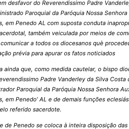
em desfavor do Reverendissimo Padre Vanderley
nistrado Paroquial da Paróquia Nossa Senhora 
os, em Penedo AL com suposta conduta inapropr
sacerdotal, também veiculada por meios de co
 comunicar a todos os diocesanos què procede
ação prévia para apurar os fatos noticiados
a ainda que, como medida cautelar, o bispo di
everendissimo Padre Vanderley da Silva Costa 
rador Paroquial da Paróquia Nossa Senhora Aux
s, em Penedo’ AL e de demais funções eclesiás
elo referido sacerdote.
e de Penedo se coloca à inteira disposição das