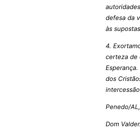
autoridades
defesa da v
às supostas
4. Exortam
certeza de
Esperança. 
dos Cristão
intercessão
Penedo/AL,
Dom Valdem