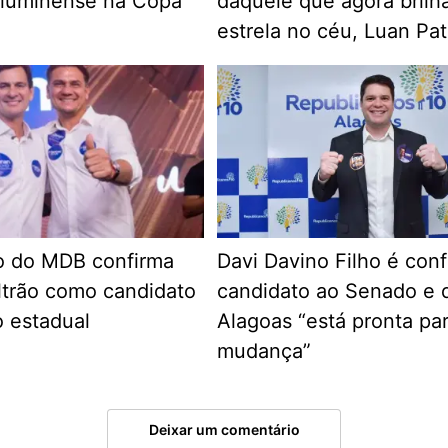
Fluminense na Copa
daquele que agora bril
estrela no céu, Luan Pat
 do MDB confirma
Davi Davino Filho é con
trão como candidato
candidato ao Senado e 
 estadual
Alagoas “está pronta pa
mudança”
Deixar um comentário