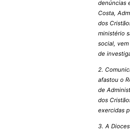
denúncias 
Costa, Admi
dos Cristã
ministério 
social, vem
de investig
2. Comunic
afastou o R
de Administ
dos Cristão
exercidas p
3. A Dioces