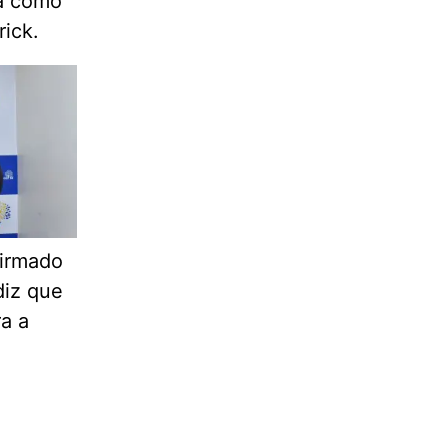
ha como
rick.
firmado
diz que
ra a