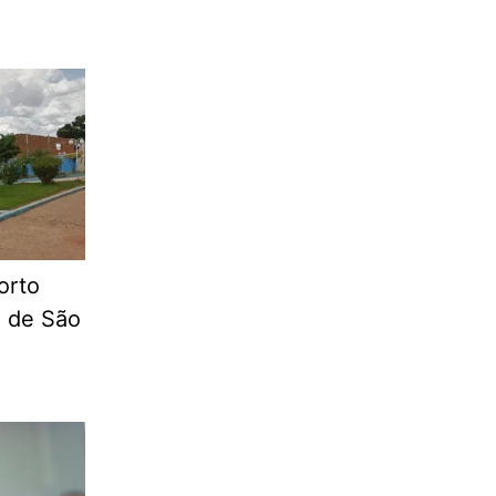
orto
a de São