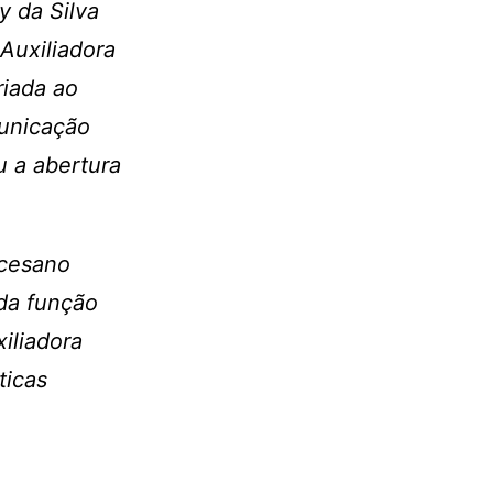
 da Silva
Auxiliadora
iada ao
municação
u a abertura
ocesano
da função
iliadora
ticas