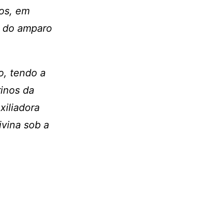
dos, em
e do amparo
, tendo a
inos da
xiliadora
ivina sob a