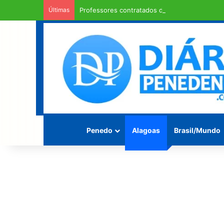
Últimas
Professores contratados de Penedo recebem 
Penedo
Alagoas
Brasil/Mundo