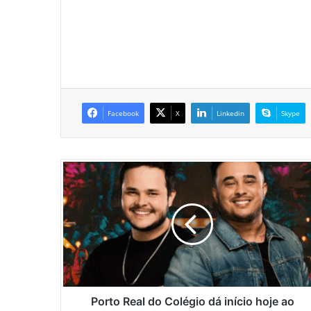
Facebook
X
Linkedin
Skype
P
o
r
t
o
R
e
a
l
d
Porto Real do Colégio dá início hoje ao