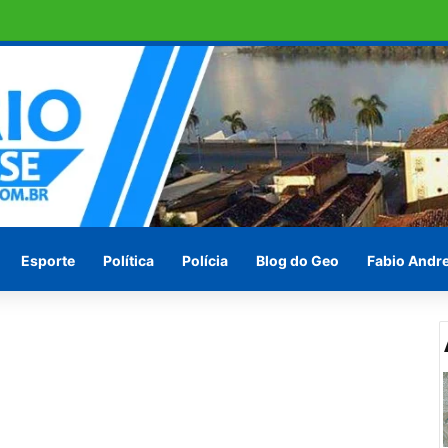
aumento salarial de cerca de 25%
Esporte
Política
Polícia
Blog do Geo
Fabio Andr