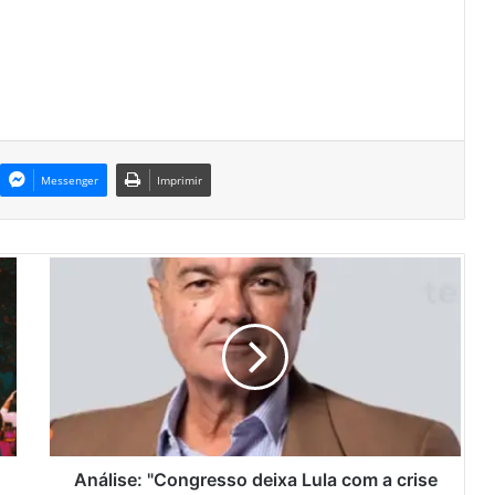
Messenger
Imprimir
A
n
á
l
i
s
e
:
"
C
Análise: "Congresso deixa Lula com a crise