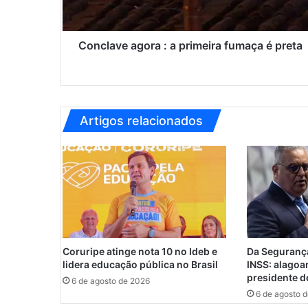
v
e
a
g
Conclave agora : a primeira fumaça é preta
o
r
a
:
a
Artigos relacionados
p
r
i
m
e
i
r
a
f
Coruripe atinge nota 10 no Ideb e
Da Segurança
u
lidera educação pública no Brasil
INSS: alagoa
m
presidente d
6 de agosto de 2026
a
6 de agosto 
ç