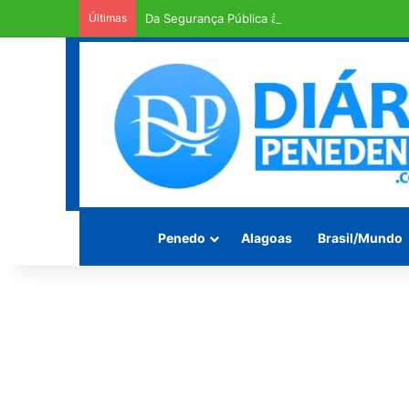
Últimas
Da Segurança Pública à CPMI do INSS: alagoan
Penedo
Alagoas
Brasil/Mundo