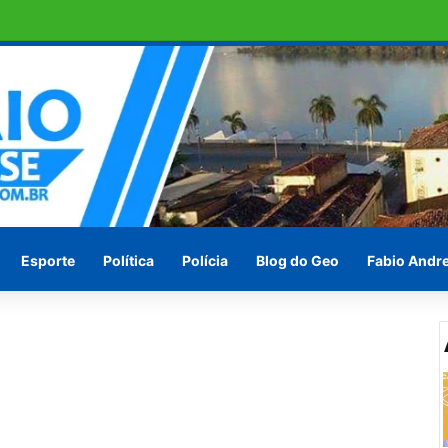
o pode ser vice-presidente do paí
Esporte
Política
Polícia
Blog do Geo
Fabio Andr