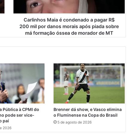
h
o
s
M
Carlinhos Maia é condenado a pagar R$
a
200 mil por danos morais após piada sobre
i
má formação óssea de morador de MT
a
é
c
o
n
d
e
n
a
d
o
a
 Pública à CPMI do
Brenner dá show, e Vasco elimina
p
no pode ser vice-
o Fluminense na Copa do Brasil
a
o paí
5 de agosto de 2026
g
de 2026
a