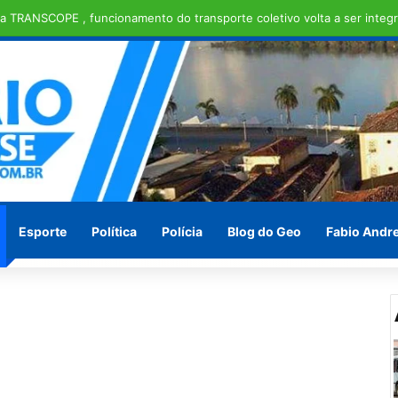
 escolas nota 10 no Ideb
Esporte
Política
Polícia
Blog do Geo
Fabio Andr