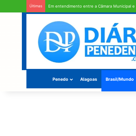
Últimas
Coruripe é o único município do Brasil com 15
Penedo
Alagoas
Brasil/Mundo