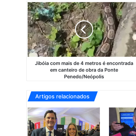
J
i
b
ó
i
a
c
o
m
m
Jibóia com mais de 4 metros é encontrada
a
em canteiro de obra da Ponte
i
Penedo/Neópolis
s
d
e
Artigos relacionados
4
m
e
t
r
o