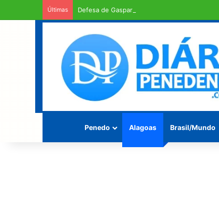
Últimas
Defesa de Gaspar pede urgência em exame d
Penedo
Alagoas
Brasil/Mundo