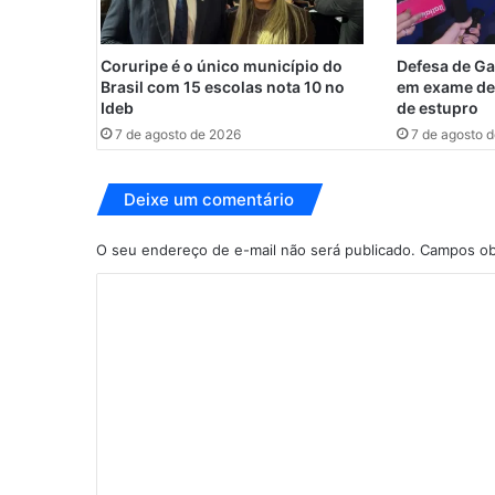
s
é
e
Coruripe é o único município do
Defesa de Ga
n
Brasil com 15 escolas nota 10 no
em exame de
c
Ideb
de estupro
o
7 de agosto de 2026
7 de agosto 
n
t
r
Deixe um comentário
a
d
O seu endereço de e-mail não será publicado.
Campos ob
a
e
C
m
o
c
m
a
n
e
t
n
e
i
t
r
á