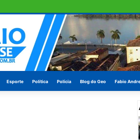
e DNA sobre suspeita de estupro
Esporte
Política
Polícia
Blog do Geo
Fabio Andr