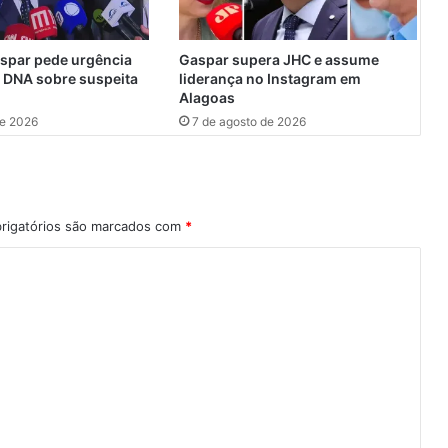
n
a
ç
spar pede urgência
Gaspar supera JHC e assume
ã
 DNA sobre suspeita
liderança no Instagram em
o
Alagoas
s
de 2026
7 de agosto de 2026
e
x
u
a
l
rigatórios são marcados com
*
n
o
C
o
n
j
u
n
t
o