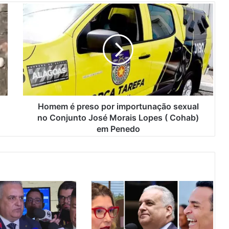
H
o
m
e
m
é
p
r
e
s
Homem é preso por importunação sexual
o
no Conjunto José Morais Lopes ( Cohab)
p
em Penedo
o
r
i
m
p
o
r
t
u