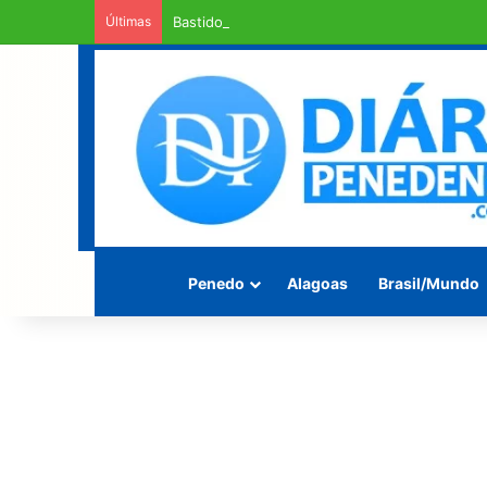
Últimas
Bastidores apontam Marina JHC no Senado e 
Penedo
Alagoas
Brasil/Mundo