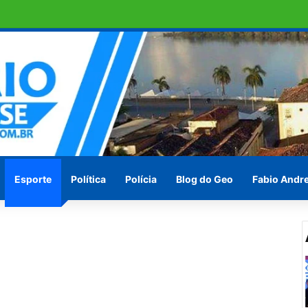
Eudócia na Câmara Federal
Esporte
Política
Polícia
Blog do Geo
Fabio Andr