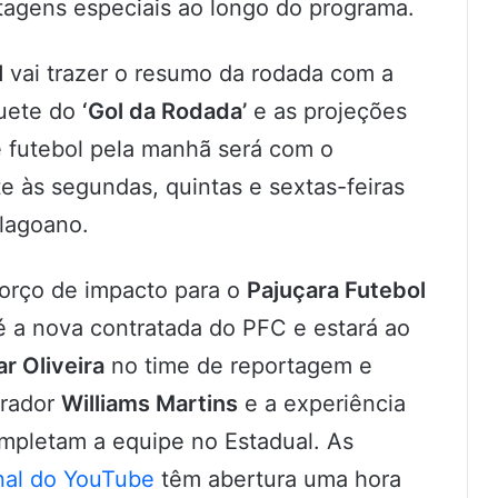
tagens especiais ao longo do programa.
l
vai trazer o resumo da rodada com a
quete do
‘Gol da Rodada’
e as projeções
 futebol pela manhã será com o
te às segundas, quintas e sextas-feiras
lagoano.
orço de impacto para o
Pajuçara Futebol
 a nova contratada do PFC e estará ao
ar Oliveira
no time de reportagem e
rrador
Williams Martins
e a experiência
pletam a equipe no Estadual. As
nal do YouTube
têm abertura uma hora