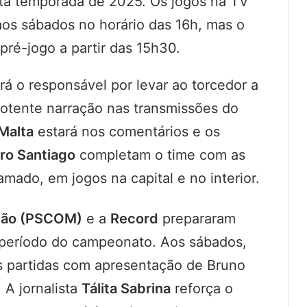
sta temporada de 2025. Os jogos na TV
aos sábados no horário das 16h, mas o
ré-jogo a partir das 15h30.
rá o responsável por levar ao torcedor a
otente narração nas transmissões do
 Malta
estará nos comentários e os
ro Santiago
completam o time com as
amado, em jogos na capital e no interior.
ção (PSCOM)
e a
Record
prepararam
 período do campeonato. Aos sábados,
s partidas com apresentação de Bruno
 A jornalista
Tálita Sabrina
reforça o