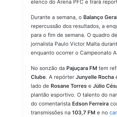
elenco do Arena PFC e trará repor
Durante a semana, o
Balanço Gera
repercussão dos resultados, a en
para o fim de semana. O quadro de
jornalista Paulo Victor Malta duran
enquanto ocorrer o Campeonato A
No sonzão da
Pajuçara FM
tem ref
Clube
. A repórter
Junyelle Rocha
é
lado de
Rosane Torres
e
Júlio Cés
plantão esportivo. O talento do na
do comentarista
Edson Ferreira
com
transmissões na
103,7 FM
e no
ca