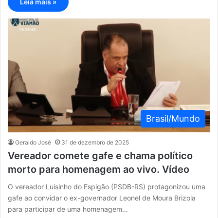
Leia mais »
Brasil/Mundo
Geraldo José
31 de dezembro de 2025
Vereador comete gafe e chama político
morto para homenagem ao vivo. Vídeo
O vereador Luisinho do Espigão (PSDB-RS) protagonizou uma
gafe ao convidar o ex-governador Leonel de Moura Brizola
para participar de uma homenagem…