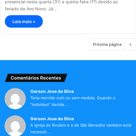
presencial nesta quarta (31) e quinta-feira (1º) devido ao
feriado de Ano Novo. Já…
Leia mais »
Próxima página
Comentários Recentes
Gerson Jose da Silva
Teria morrido com ou sem medida. Quando o
"indivíduo" decide...
Gerson Jose da Silva
A igreja do Rosário e a de São Benedito também está
necessit...