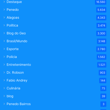
Destaque
16.560
Penedo
5.634
Alagoas
4.343
Política
3.474
Blog do Geo
3.300
Brasil/Mundo
3.148
Esporte
2.780
Polícia
1.562
Entretenimento
1.521
Dr. Robson
903
Fabio Andrey
144
Culinária
75
blog
39
Penedo Bairros
3