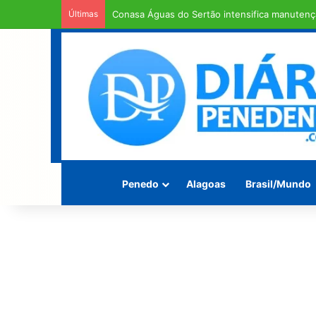
Últimas
Em entendimento entre a Câmara Municipal e a
Penedo
Alagoas
Brasil/Mundo