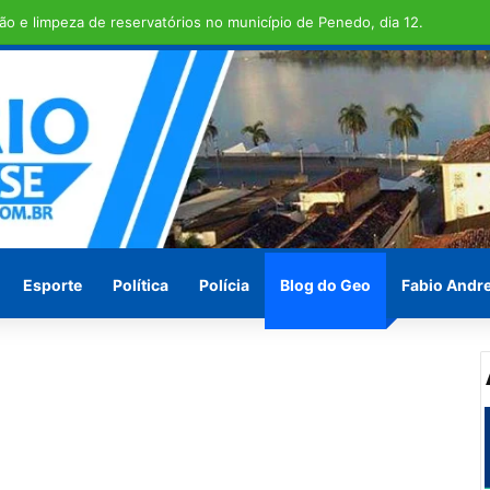
 TRANSCOPE , funcionamento do transporte coletivo volta a ser integr
Esporte
Política
Polícia
Blog do Geo
Fabio Andr