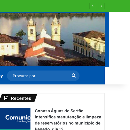
al aos domingos e feriados
Procurar
ey
por
Recentes
Conasa Águas do Sertão
intensifica manutenção e limpeza
de reservatórios no município de
Penedo, dia 12.