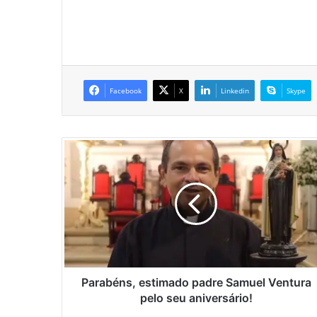
Facebook
X
Linkedin
Skype
P
a
r
a
b
é
n
s
,
e
Parabéns, estimado padre Samuel Ventura
s
pelo seu aniversário!
t