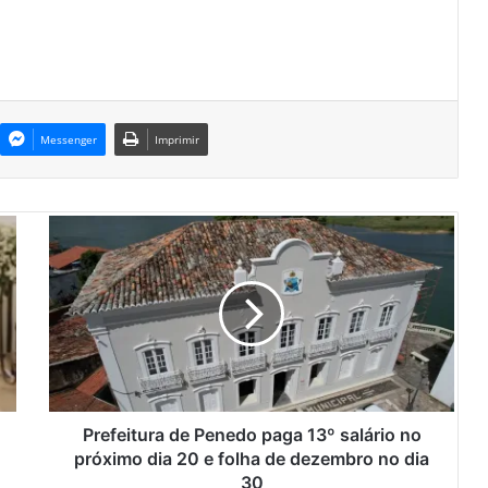
Messenger
Imprimir
P
r
e
f
e
i
t
u
r
a
Prefeitura de Penedo paga 13º salário no
d
próximo dia 20 e folha de dezembro no dia
e
30