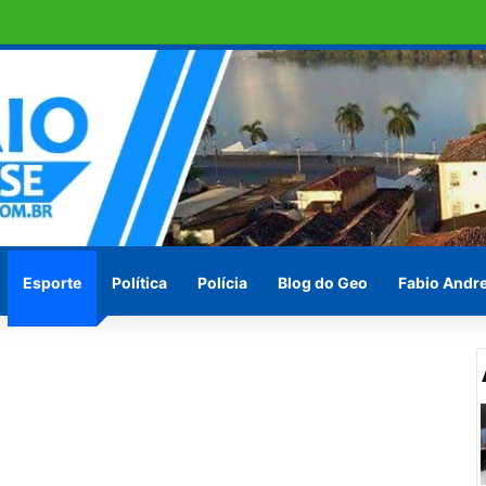
omo candidato a deputado estadual
Esporte
Política
Polícia
Blog do Geo
Fabio Andr