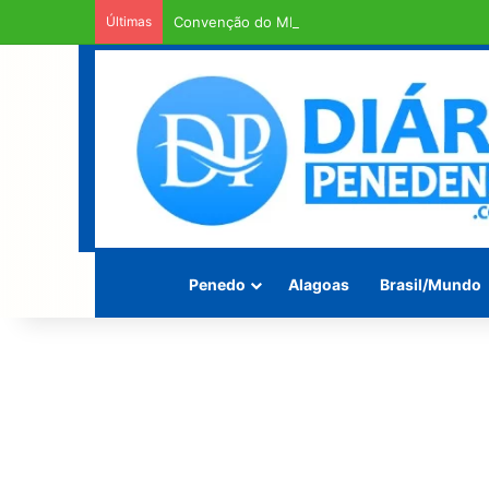
Últimas
Convenção do MDB confirma Marcos Beltrão c
Penedo
Alagoas
Brasil/Mundo