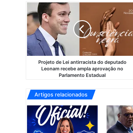
P
r
o
j
e
t
o
d
e
L
Projeto de Lei antirracista do deputado
e
Leonam recebe ampla aprovação no
i
Parlamento Estadual
a
n
t
Artigos relacionados
i
r
r
a
c
i