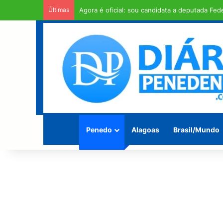
Últimas
Homem é encontrado morto enrolado em fios 
Penedo
Alagoas
Brasil/Mundo