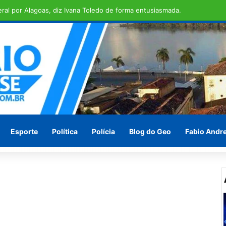
em ilha de São Brás
Esporte
Política
Polícia
Blog do Geo
Fabio Andr