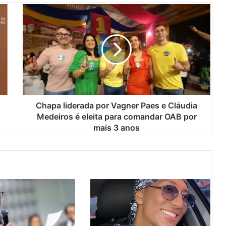
C
h
a
p
a
l
i
d
e
r
Chapa liderada por Vagner Paes e Cláudia
a
Medeiros é eleita para comandar OAB por
d
mais 3 anos
a
p
o
r
V
a
g
n
e