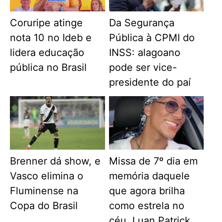
Coruripe atinge
Da Segurança
nota 10 no Ideb e
Pública à CPMI do
lidera educação
INSS: alagoano
pública no Brasil
pode ser vice-
presidente do paí
Brenner dá show, e
Missa de 7º dia em
Vasco elimina o
memória daquele
Fluminense na
que agora brilha
Copa do Brasil
como estrela no
céu, Luan Patrick.