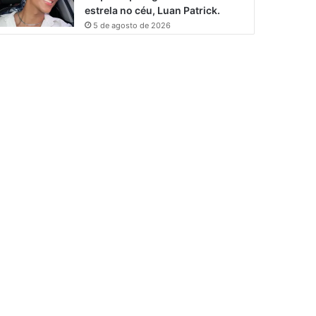
estrela no céu, Luan Patrick.
5 de agosto de 2026