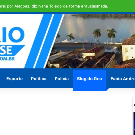
em ilha de São Brás
Esporte
Política
Polícia
Blog do Geo
Fabio Andr