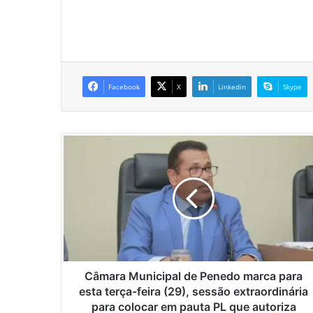
Facebook
X
Linkedin
Skype
C
â
m
a
r
a
M
u
n
i
Câmara Municipal de Penedo marca para
c
esta terça-feira (29), sessão extraordinária
i
para colocar em pauta PL que autoriza