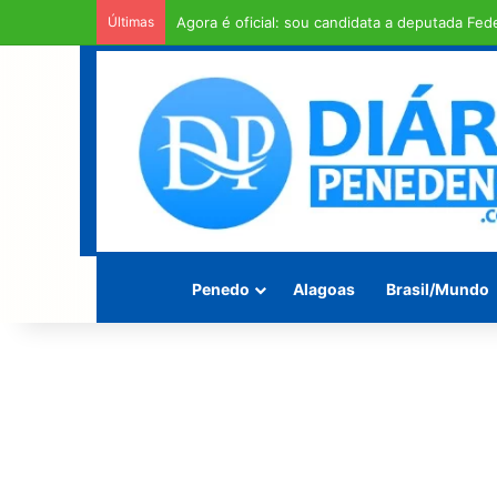
Últimas
Homem é encontrado morto enrolado em fios 
Penedo
Alagoas
Brasil/Mundo