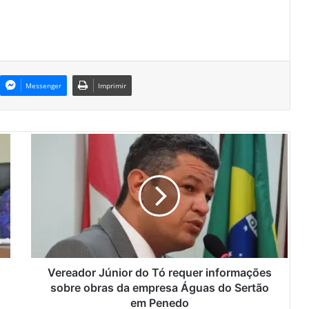
Messenger
Imprimir
V
e
r
e
a
d
o
r
J
ú
Vereador Júnior do Tó requer informações
n
sobre obras da empresa Águas do Sertão
i
em Penedo