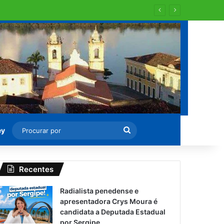
 para recapearem ?
Procurar
ey
por
Recentes
Radialista penedense e
apresentadora Crys Moura é
candidata a Deputada Estadual
por Sergipe.