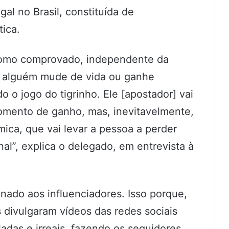
gal no Brasil, constituída de
ica.
 como comprovado, independente da
ue alguém mude de vida ou ganhe
o o jogo do tigrinho. Ele [apostador] vai
omento de ganho, mas, inevitavelmente,
mica, que vai levar a pessoa a perder
nal”, explica o delegado, em entrevista à
onado aos influenciadores. Isso porque,
 divulgaram vídeos das redes sociais
das e irreais, fazendo os seguidores