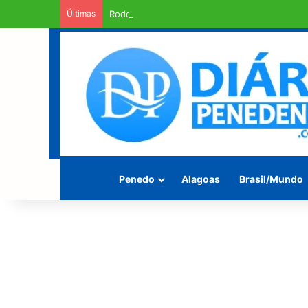
Últimas
Rodovia Mario Freire Leahy, campeã de crate
Penedo
Alagoas
Brasil/Mundo