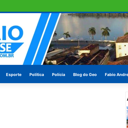
ras em Penedo pede socorro ! Ou vão esperar às vésperas das eleições
Esporte
Política
Polícia
Blog do Geo
Fabio Andr