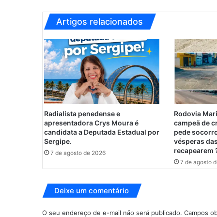
;
c
Artigos relacionados
o
r
p
o
d
e
E
m
e
Radialista penedense e
Rodovia Mari
r
apresentadora Crys Moura é
campeã de c
s
candidata a Deputada Estadual por
pede socorro
o
Sergipe.
vésperas das
recapearem 
n
7 de agosto de 2026
R
7 de agosto 
a
m
Deixe um comentário
o
n
é
O seu endereço de e-mail não será publicado.
Campos ob