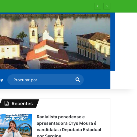
 para recapearem ?
Procurar
ey
por
Recentes
Radialista penedense e
apresentadora Crys Moura é
candidata a Deputada Estadual
por Sergipe.