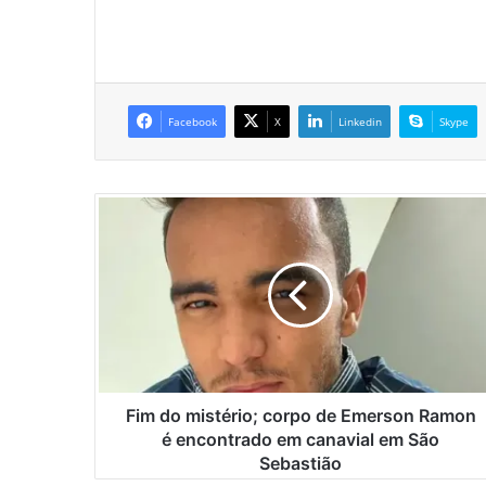
Facebook
X
Linkedin
Skype
F
i
m
d
o
m
i
s
t
é
Fim do mistério; corpo de Emerson Ramon
r
é encontrado em canavial em São
i
Sebastião
o