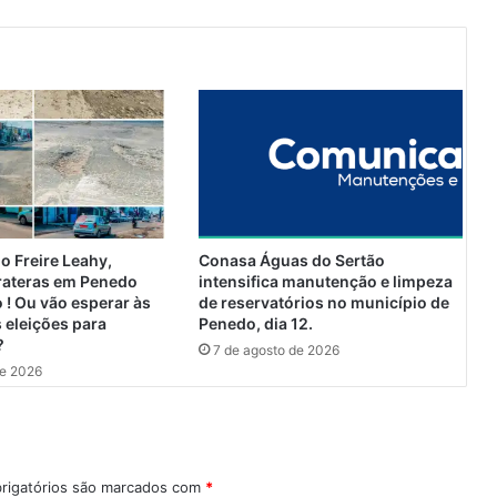
L
u
l
a
v
a
i
a
4
7
%
o Freire Leahy,
Conasa Águas do Sertão
e
rateras em Penedo
intensifica manutenção e limpeza
i
 ! Ou vão esperar às
de reservatórios no município de
g
 eleições para
Penedo, dia 12.
?
u
7 de agosto de 2026
a
de 2026
l
a
p
i
o
rigatórios são marcados com
*