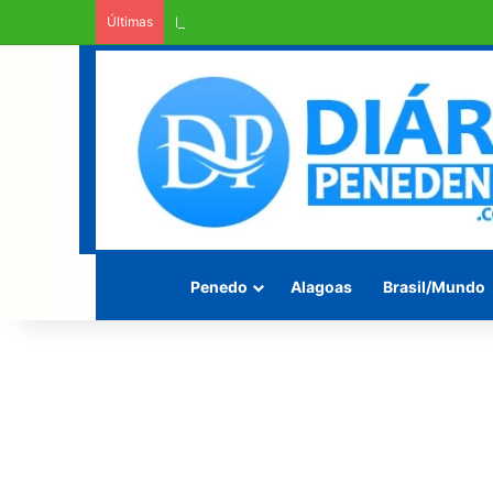
Últimas
Rodovia Mario Freire Leahy, campeã de crate
Penedo
Alagoas
Brasil/Mundo