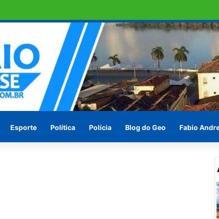
ras em Penedo pede socorro ! Ou vão esperar às vésperas das eleições
Esporte
Política
Polícia
Blog do Geo
Fabio Andr