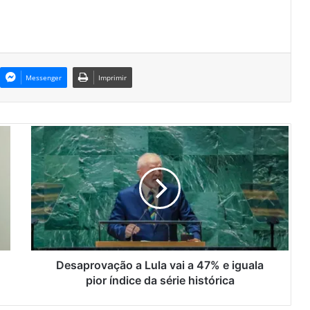
Messenger
Imprimir
D
e
s
a
p
r
o
v
a
ç
Desaprovação a Lula vai a 47% e iguala
ã
pior índice da série histórica
o
a