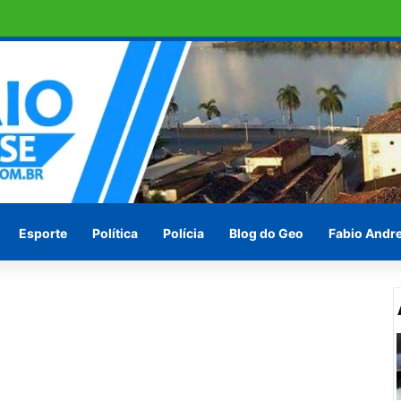
omo candidato a deputado estadual
Esporte
Política
Polícia
Blog do Geo
Fabio Andr