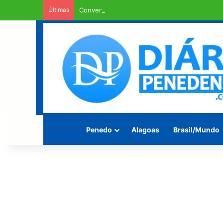
Últimas
Convenção do MDB confirma Marcos Beltrão c
Penedo
Alagoas
Brasil/Mundo