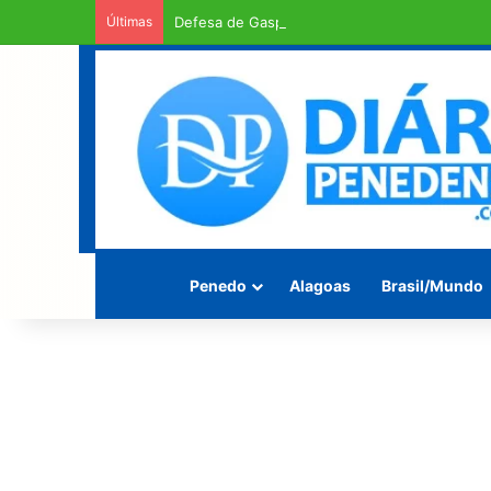
Últimas
Defesa de Gaspar pede urgência em exame d
Penedo
Alagoas
Brasil/Mundo