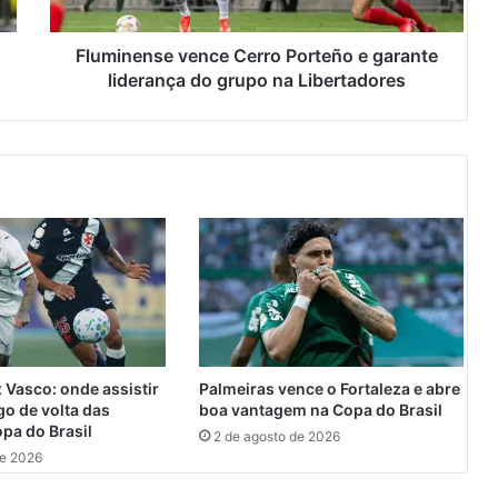
n
s
e
Fluminense vence Cerro Porteño e garante
v
liderança do grupo na Libertadores
e
n
c
e
C
e
r
r
o
P
o
r
t
 Vasco: onde assistir
Palmeiras vence o Fortaleza e abre
e
go de volta das
boa vantagem na Copa do Brasil
ñ
opa do Brasil
2 de agosto de 2026
o
de 2026
e
g