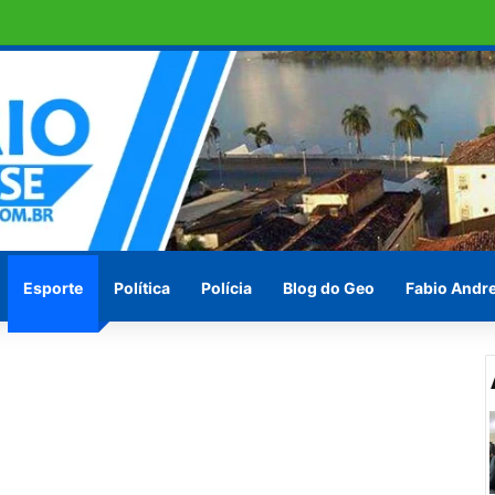
e DNA sobre suspeita de estupro
Esporte
Política
Polícia
Blog do Geo
Fabio Andr