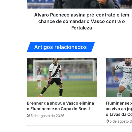
a
c
h
Álvaro Pacheco assina pré-contrato e tem
e
chance de comandar o Vasco contra o
c
Fortaleza
o
a
s
Artigos relacionados
s
i
n
a
p
r
é
-
c
Brenner dá show, e Vasco elimina
Fluminense x
o
o Fluminense na Copa do Brasil
ao vivo ao jo
n
oitavas da C
5 de agosto de 2026
t
5 de agosto 
r
a