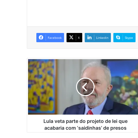
Facebook
X
Linkedin
Skype
L
u
l
a
v
e
t
a
p
a
Lula veta parte do projeto de lei que
r
acabaria com ‘saidinhas’ de presos
t