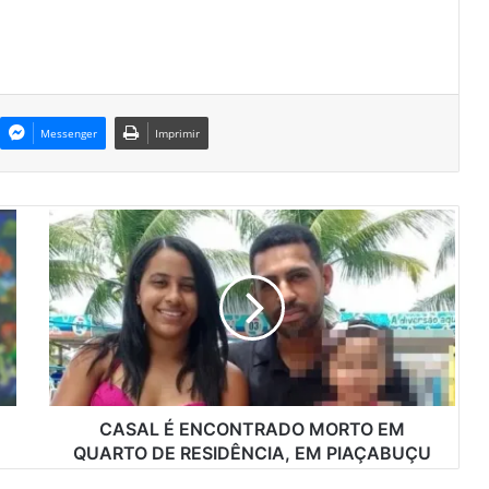
Messenger
Imprimir
C
A
S
A
L
É
E
N
C
O
CASAL É ENCONTRADO MORTO EM
N
QUARTO DE RESIDÊNCIA, EM PIAÇABUÇU
T