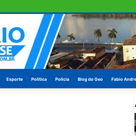
omo candidato a deputado estadual
Esporte
Política
Polícia
Blog do Geo
Fabio Andr