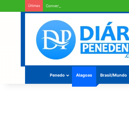
Últimas
Convenção do MDB confirma Marcos Beltrão c
Penedo
Alagoas
Brasil/Mundo