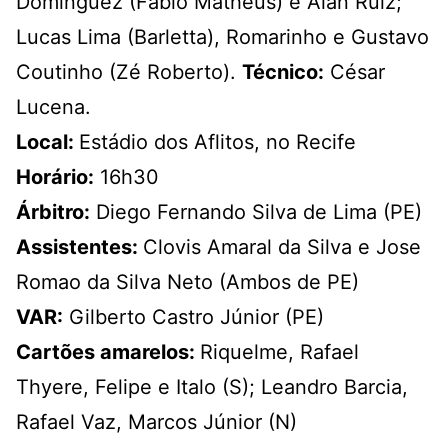
Domínguez (Fábio Matheus) e Alan Ruiz;
Lucas Lima (Barletta), Romarinho e Gustavo
Coutinho (Zé Roberto).
Técnico:
César
Lucena.
Local:
Estádio dos Aflitos, no Recife
Horário:
16h30
Árbitro:
Diego Fernando Silva de Lima (PE)
Assistentes:
Clovis Amaral da Silva e Jose
Romao da Silva Neto (Ambos de PE)
VAR:
Gilberto Castro Júnior (PE)
Cartões amarelos:
Riquelme, Rafael
Thyere, Felipe e Italo (S); Leandro Barcia,
Rafael Vaz, Marcos Júnior (N)