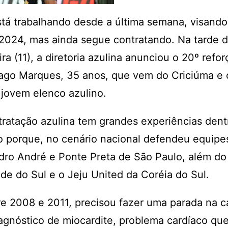
tá trabalhando desde a última semana, visando
2024, mas ainda segue contratando. Na tarde d
ra (11), a diretoria azulina anunciou o 20º refor
iago Marques, 35 anos, que vem do Criciúma e 
o jovem elenco azulino.
ratação azulina tem grandes experiências dent
so porque, no cenário nacional defendeu equip
ndro André e Ponte Preta de São Paulo, além d
de do Sul e o Jeju United da Coréia do Sul.
e 2008 e 2011, precisou fazer uma parada na ca
agnóstico de miocardite, problema cardíaco qu