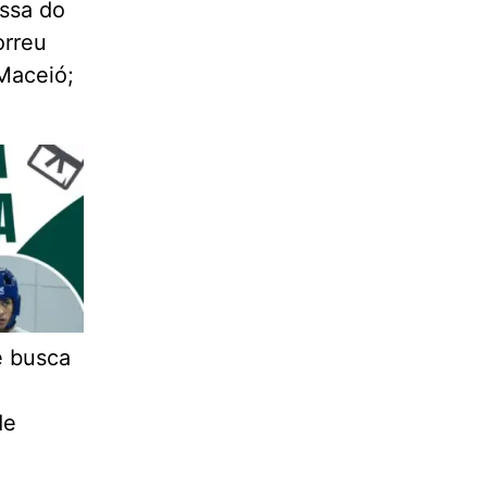
ssa do
orreu
Maceió;
e busca
de