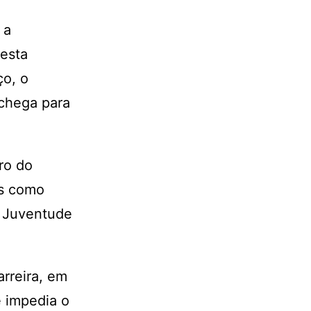
 a
esta
ço, o
chega para
ro do
es como
o Juventude
rreira, em
e impedia o