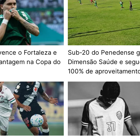
vence o Fortaleza e
Sub-20 do Penedense g
vantagem na Copa do
Dimensão Saúde e seg
100% de aproveitament