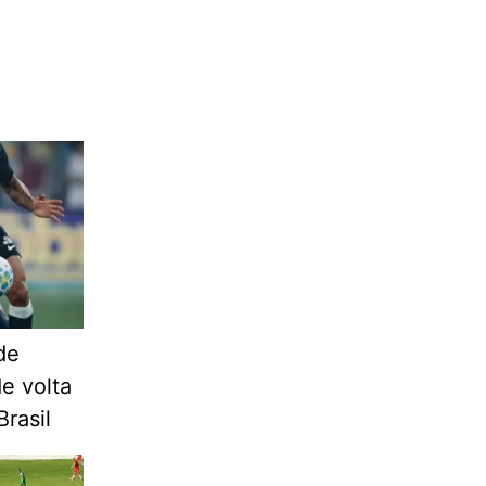
de
de volta
rasil