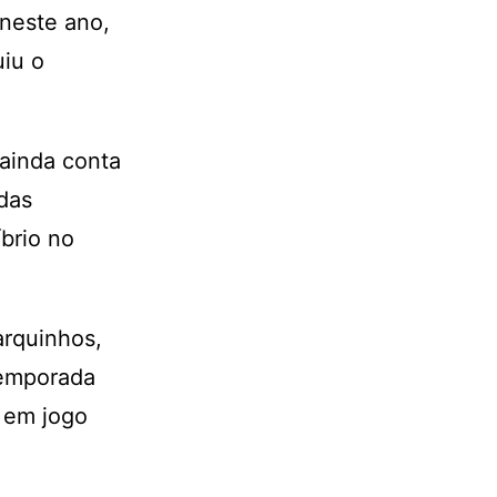
neste ano,
iu o
ainda conta
das
brio no
arquinhos,
temporada
, em jogo