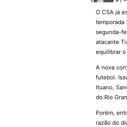
O CSA já es
temporada 
segunda-fei
atacante T
equilibrar 
A nova cont
futebol. Is
Ituano, Sa
do Rio Gran
Porém, entr
razão do di