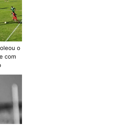
oleou o
ue com
o