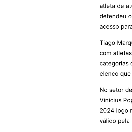
atleta de a
defendeu o
acesso para
Tiago Marqu
com atletas
categorias 
elenco que
No setor de
Vinicius Po
2024 logo n
válido pela