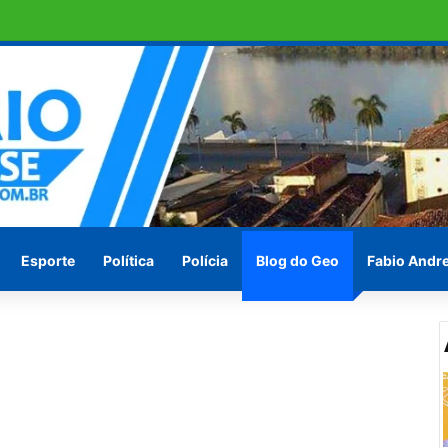
o pode ser vice-presidente do paí
Esporte
Política
Polícia
Blog do Geo
Fabio Andr