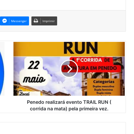
Messenger
Imprimir
P
e
n
e
d
o
r
e
a
l
Penedo realizará evento TRAIL RUN (
i
corrida na mata) pela primeira vez.
z
a
r
á