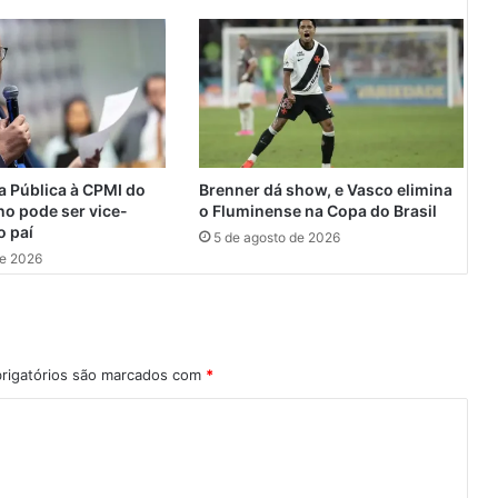
e
v
e
n
t
o
T
R
 Pública à CPMI do
Brenner dá show, e Vasco elimina
A
no pode ser vice-
o Fluminense na Copa do Brasil
I
o paí
5 de agosto de 2026
L
de 2026
R
U
N
(
c
rigatórios são marcados com
*
o
r
r
i
d