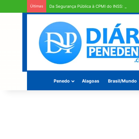
Últimas
Da Segurança Pública à CPMI do INSS: alagoan
Penedo
Alagoas
Brasil/Mundo