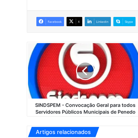
Facebook
X
Linkedin
Skype
S
I
N
D
S
P
E
M
-
C
SINDSPEM - Convocação Geral para todos
o
Servidores Públicos Municipais de Penedo
n
v
o
Artigos relacionados
c