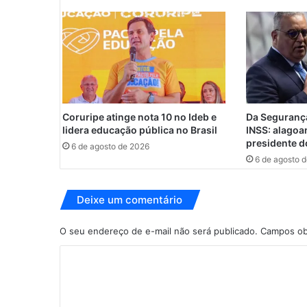
a
ç
ã
o
G
e
r
a
Coruripe atinge nota 10 no Ideb e
Da Segurança
l
lidera educação pública no Brasil
INSS: alagoa
p
presidente d
6 de agosto de 2026
a
6 de agosto 
r
a
t
Deixe um comentário
o
d
O seu endereço de e-mail não será publicado.
Campos ob
o
C
s
S
o
e
m
r