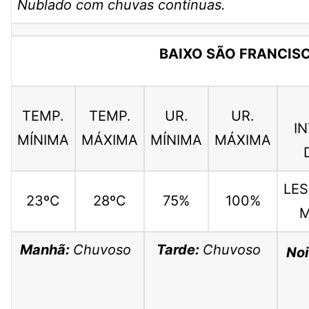
Nublado com chuvas contínuas.
BAIXO SÃO FRANCIS
TEMP.
TEMP.
UR.
UR.
I
MÍNIMA
MÁXIMA
MÍNIMA
MÁXIMA
LES
23ºC
28ºC
75%
100%
M
Manhã:
Chuvoso
Tarde:
Chuvoso
Noi