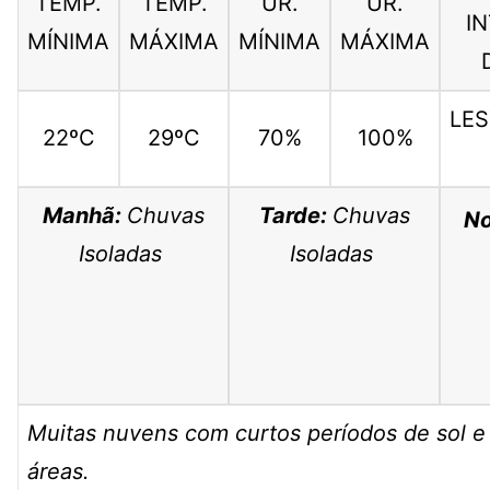
TEMP.
TEMP.
UR.
UR.
I
MÍNIMA
MÁXIMA
MÍNIMA
MÁXIMA
LES
22ºC
29ºC
70%
100%
Manhã:
Chuvas
Tarde:
Chuvas
No
Isoladas
Isoladas
Muitas nuvens com curtos períodos de sol 
áreas.