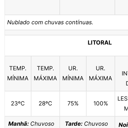
Nublado com chuvas contínuas.
LITORAL
TEMP.
TEMP.
UR.
UR.
I
MÍNIMA
MÁXIMA
MÍNIMA
MÁXIMA
LES
23ºC
28ºC
75%
100%
M
Manhã:
Chuvoso
Tarde:
Chuvoso
Noi