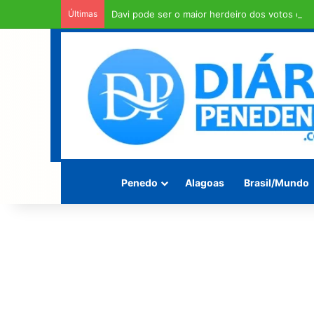
Últimas
Davi pode ser o maior herdeiro dos votos de 
Penedo
Alagoas
Brasil/Mundo