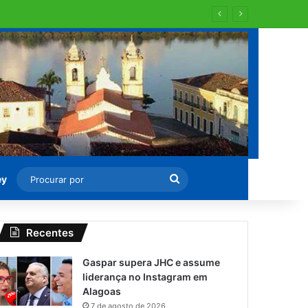
Procurar
ey
por
Recentes
Gaspar supera JHC e assume
liderança no Instagram em
Alagoas
7 de agosto de 2026