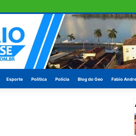
Alfredo Gaspar
Esporte
Política
Polícia
Blog do Geo
Fabio Andr