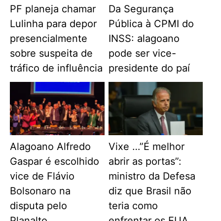
PF planeja chamar
Da Segurança
Lulinha para depor
Pública à CPMI do
presencialmente
INSS: alagoano
sobre suspeita de
pode ser vice-
tráfico de influência
presidente do paí
Alagoano Alfredo
Vixe …”É melhor
Gaspar é escolhido
abrir as portas”:
vice de Flávio
ministro da Defesa
Bolsonaro na
diz que Brasil não
disputa pelo
teria como
Planalto
enfrentar os EUA