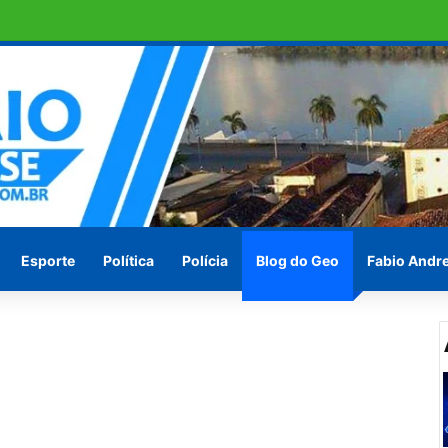
em ilha de São Brás
Esporte
Política
Polícia
Blog do Geo
Fabio Andr