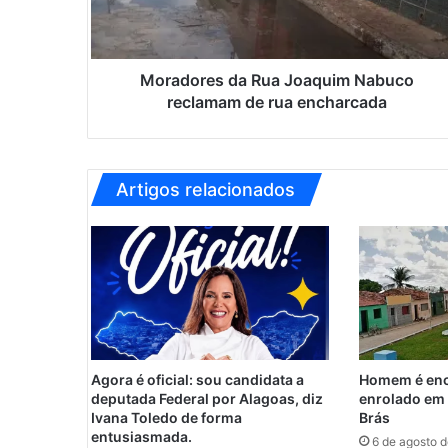
r
e
s
d
Moradores da Rua Joaquim Nabuco
a
reclamam de rua encharcada
R
u
a
J
Artigos relacionados
o
a
q
u
i
m
N
a
b
Agora é oficial: sou candidata a
Homem é enc
u
deputada Federal por Alagoas, diz
enrolado em 
c
Ivana Toledo de forma
Brás
o
entusiasmada.
6 de agosto 