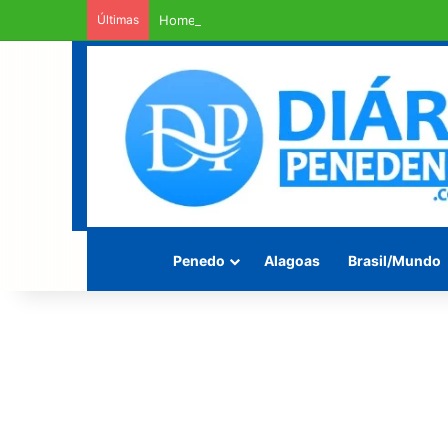
Últimas
Homem é encontrado morto enrolado em fios 
Penedo
Alagoas
Brasil/Mundo