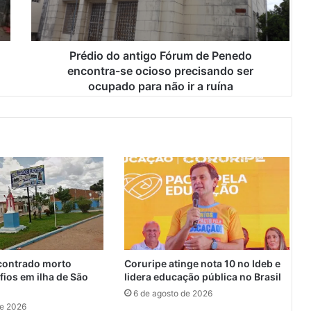
d
o
a
n
Prédio do antigo Fórum de Penedo
t
encontra-se ocioso precisando ser
i
ocupado para não ir a ruína
g
o
F
ó
r
u
m
d
e
P
e
n
ontrado morto
Coruripe atinge nota 10 no Ideb e
e
fios em ilha de São
lidera educação pública no Brasil
d
6 de agosto de 2026
o
de 2026