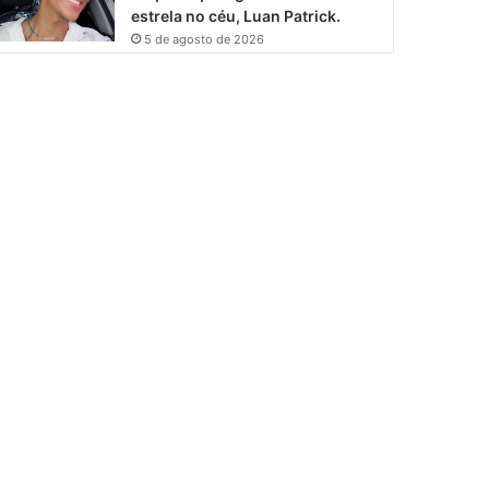
estrela no céu, Luan Patrick.
5 de agosto de 2026