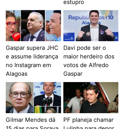
estupro
Gaspar supera JHC
Davi pode ser o
e assume liderança
maior herdeiro dos
no Instagram em
votos de Alfredo
Alagoas
Gaspar
Gilmar Mendes dá
PF planeja chamar
15 dias para Soraya
Lulinha para depor