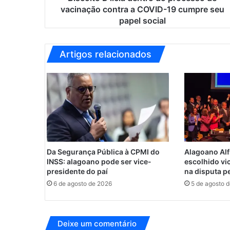
l
vacinação contra a COVID-19 cumpre seu
i
papel social
c
i
a
Artigos relacionados
d
e
n
t
r
o
d
o
p
Da Segurança Pública à CPMI do
Alagoano Alf
r
INSS: alagoano pode ser vice-
escolhido vi
o
presidente do paí
na disputa pe
c
6 de agosto de 2026
5 de agosto 
e
s
s
Deixe um comentário
o