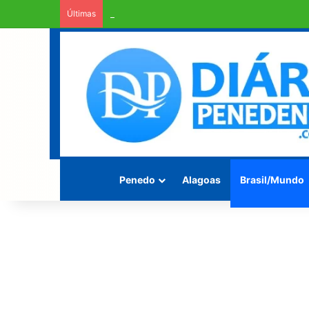
Últimas
Homem é encontrado morto enrolado em fios 
Penedo
Alagoas
Brasil/Mundo