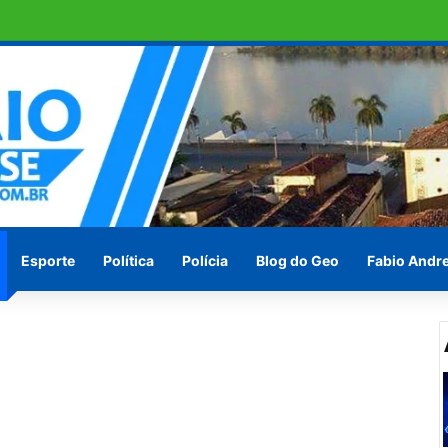
em ilha de São Brás
Esporte
Política
Polícia
Blog do Geo
Fabio Andr