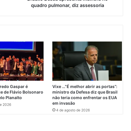
s
quadro pulmonar, diz assessoria
a
a
p
r
e
s
e
n
t
a
m
e
l
redo Gaspar é
Vixe …”É melhor abrir as portas”:
h
ce de Flávio Bolsonaro
ministro da Defesa diz que Brasil
o
lo Planalto
não teria como enfrentar os EUA
r
em invasão
de 2026
a
4 de agosto de 2026
n
o
q