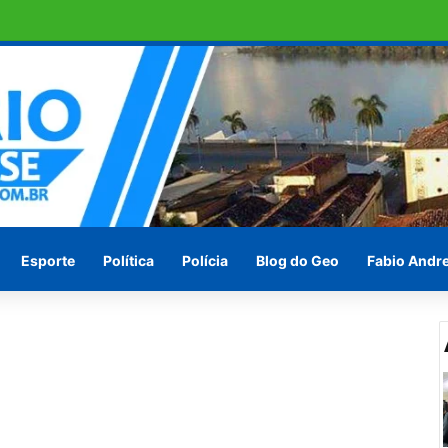
e DNA sobre suspeita de estupro
Esporte
Política
Polícia
Blog do Geo
Fabio Andr