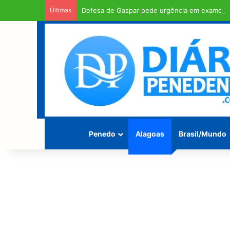
Últimas
Defesa de Gaspar pede urgência em exame d
Penedo
Alagoas
Brasil/Mundo