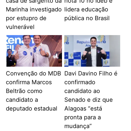
casa de sargento da
nota 10 no Ideb e
Marinha investigado
lidera educação
por estupro de
pública no Brasil
vulnerável
Convenção do MDB
Davi Davino Filho é
confirma Marcos
confirmado
Beltrão como
candidato ao
candidato a
Senado e diz que
deputado estadual
Alagoas “está
pronta para a
mudança”