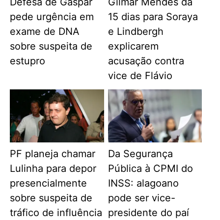
Defesa de Gaspar
Gilmar Mendes dá
pede urgência em
15 dias para Soraya
exame de DNA
e Lindbergh
sobre suspeita de
explicarem
estupro
acusação contra
vice de Flávio
PF planeja chamar
Da Segurança
Lulinha para depor
Pública à CPMI do
presencialmente
INSS: alagoano
sobre suspeita de
pode ser vice-
tráfico de influência
presidente do paí