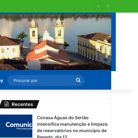
al aos domingos e feriados
Procurar
ey
por
Recentes
Conasa Águas do Sertão
intensifica manutenção e limpeza
de reservatórios no município de
Penedo, dia 12.