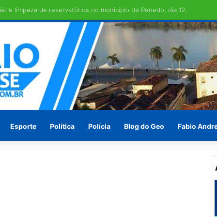
 TRANSCOPE , funcionamento do transporte coletivo volta a ser integr
Esporte
Política
Polícia
Blog do Geo
Fabio Andr