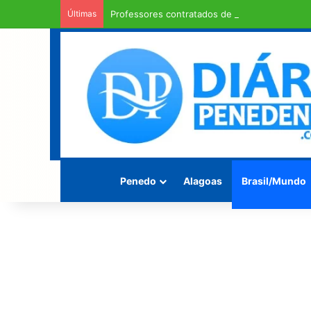
Últimas
Professores contratados de Penedo recebem 
Penedo
Alagoas
Brasil/Mundo