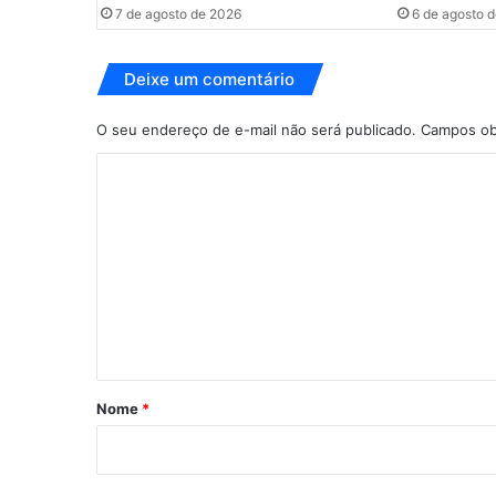
a
7 de agosto de 2026
6 de agosto 
l
i
b
Deixe um comentário
e
r
O seu endereço de e-mail não será publicado.
Campos ob
a
C
r
c
o
o
m
m
é
e
r
n
c
i
t
o
á
s
r
e
Nome
*
m
i
c
o
o
n