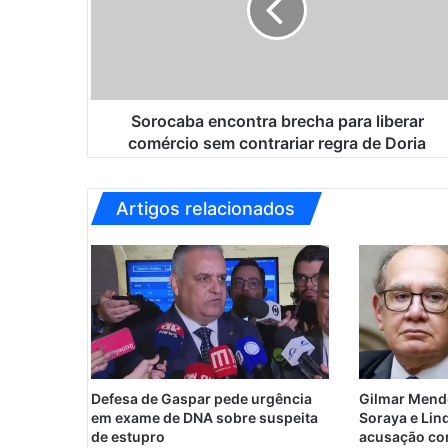
c
a
b
a
e
n
Sorocaba encontra brecha para liberar
c
comércio sem contrariar regra de Doria
o
n
t
Artigos relacionados
r
a
b
r
e
c
h
a
p
Defesa de Gaspar pede urgência
Gilmar Mende
a
em exame de DNA sobre suspeita
Soraya e Lin
r
de estupro
acusação con