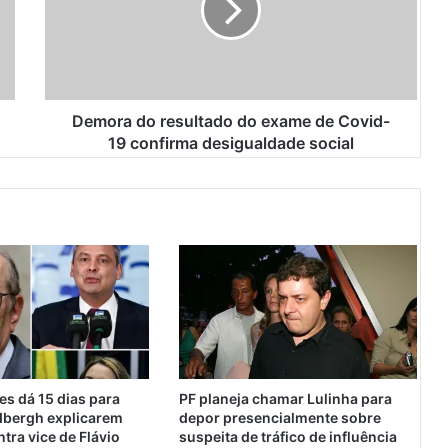
r
a
d
o
r
e
Demora do resultado do exame de Covid-
s
19 confirma desigualdade social
u
l
t
a
d
o
d
o
e
x
a
m
s dá 15 dias para
PF planeja chamar Lulinha para
e
dbergh explicarem
depor presencialmente sobre
d
tra vice de Flávio
suspeita de tráfico de influência