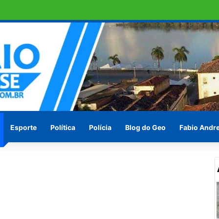
aumento salarial de cerca de 25%
Esporte
Política
Polícia
Blog do Geo
Fabio Andr