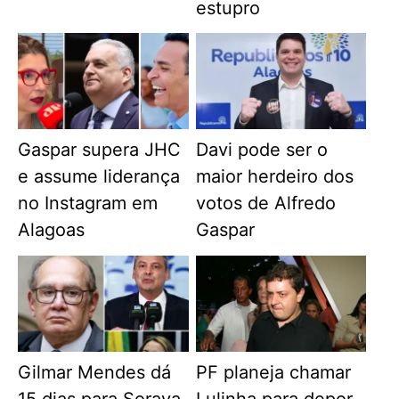
estupro
Gaspar supera JHC
Davi pode ser o
e assume liderança
maior herdeiro dos
no Instagram em
votos de Alfredo
Alagoas
Gaspar
Gilmar Mendes dá
PF planeja chamar
15 dias para Soraya
Lulinha para depor