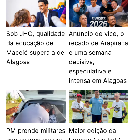
Sob JHC, qualidade
Anúncio de vice, o
da educação de
recado de Arapiraca
Maceió supera a de
e uma semana
Alagoas
decisiva,
especulativa e
intensa em Alagoas
PM prende militares
Maior edição da
que usaram viatura
Penedo Cup Fut7