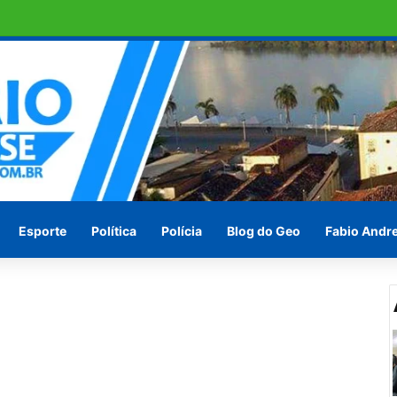
e DNA sobre suspeita de estupro
Esporte
Política
Polícia
Blog do Geo
Fabio Andr