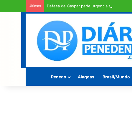
Últimas
Defesa de Gaspar pede urgência em exame d
Penedo
Alagoas
Brasil/Mundo