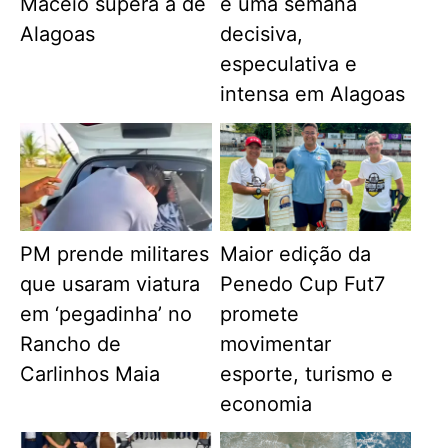
Maceió supera a de
e uma semana
Alagoas
decisiva,
especulativa e
intensa em Alagoas
PM prende militares
Maior edição da
que usaram viatura
Penedo Cup Fut7
em ‘pegadinha’ no
promete
Rancho de
movimentar
Carlinhos Maia
esporte, turismo e
economia