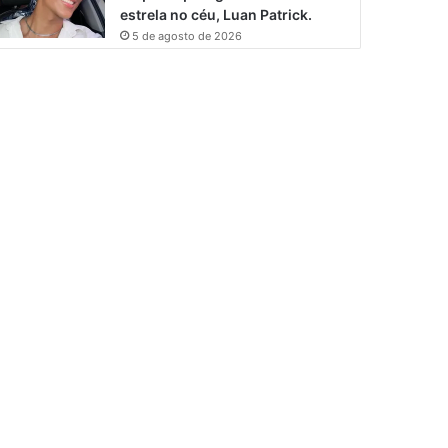
estrela no céu, Luan Patrick.
5 de agosto de 2026