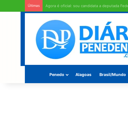
Últimas
Homem é encontrado morto enrolado em fios 
Penedo
Alagoas
Brasil/Mundo