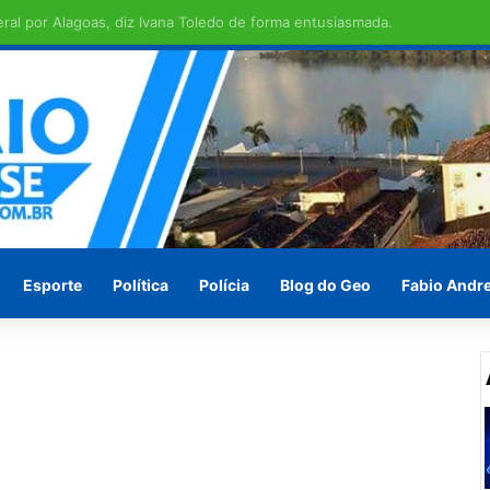
em ilha de São Brás
Esporte
Política
Polícia
Blog do Geo
Fabio Andr