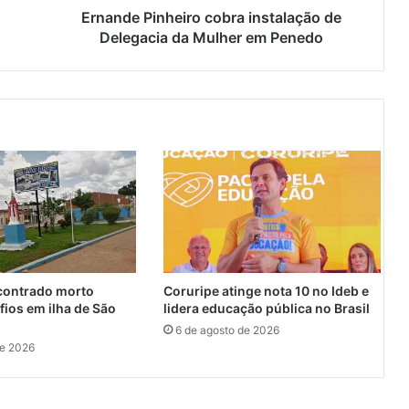
n
Ernande Pinheiro cobra instalação de
h
Delegacia da Mulher em Penedo
e
i
r
o
c
o
b
r
a
i
n
s
t
ontrado morto
Coruripe atinge nota 10 no Ideb e
a
fios em ilha de São
lidera educação pública no Brasil
l
6 de agosto de 2026
a
de 2026
ç
ã
o