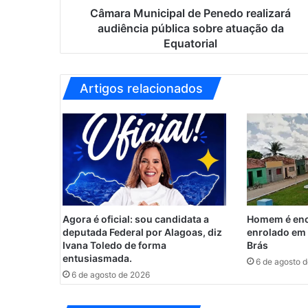
i
Câmara Municipal de Penedo realizará
c
audiência pública sobre atuação da
i
Equatorial
p
a
l
Artigos relacionados
d
e
P
e
n
e
d
o
r
Agora é oficial: sou candidata a
Homem é enc
e
deputada Federal por Alagoas, diz
enrolado em 
a
Ivana Toledo de forma
Brás
l
entusiasmada.
6 de agosto 
i
6 de agosto de 2026
z
a