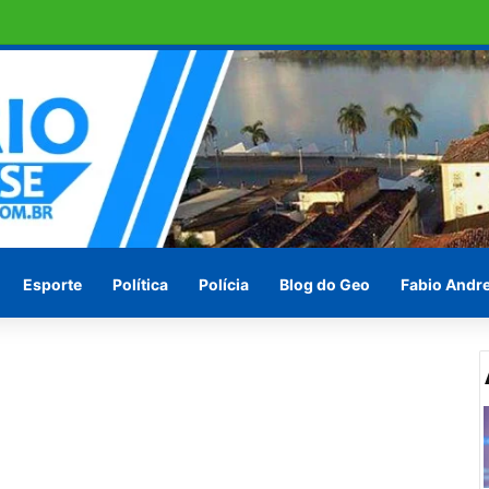
ra o Senado e JHC para governador
Esporte
Política
Polícia
Blog do Geo
Fabio Andr