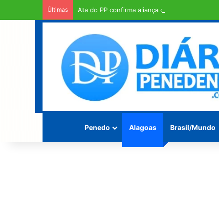
Últimas
Ata do PP confirma aliança de Arthur Lira pa
Penedo
Alagoas
Brasil/Mundo