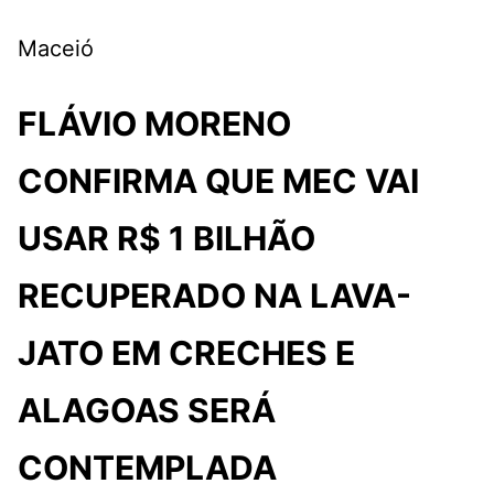
F
T
I
M
Maceió
a
w
n
a
FLÁVIO MORENO
c
i
s
i
e
t
t
l
CONFIRMA QUE MEC VAI
b
t
a
USAR R$ 1 BILHÃO
o
e
g
o
r
r
RECUPERADO NA LAVA-
k
a
JATO EM CRECHES E
m
ALAGOAS SERÁ
CONTEMPLADA