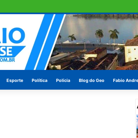
ras em Penedo pede socorro ! Ou vão esperar às vésperas das eleições
Esporte
Política
Polícia
Blog do Geo
Fabio Andr