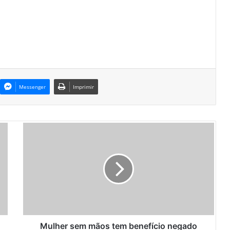
Messenger
Imprimir
M
u
l
h
e
r
s
e
m
m
Mulher sem mãos tem benefício negado