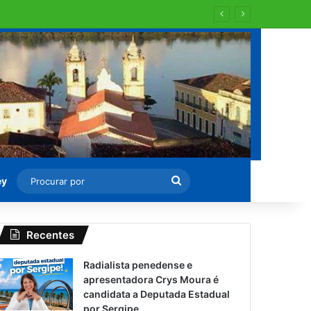
 para recapearem ?
Procurar
ey
por
Recentes
Radialista penedense e
apresentadora Crys Moura é
candidata a Deputada Estadual
por Sergipe.