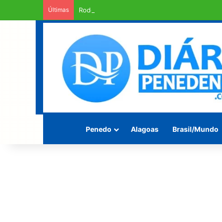
Últimas
Rodovia Mario Freire Leahy, campeã de crate
Penedo
Alagoas
Brasil/Mundo