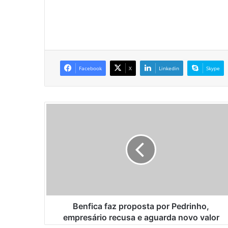
Facebook
X
Linkedin
Skype
B
e
n
f
i
c
a
f
a
z
Benfica faz proposta por Pedrinho,
p
empresário recusa e aguarda novo valor
r