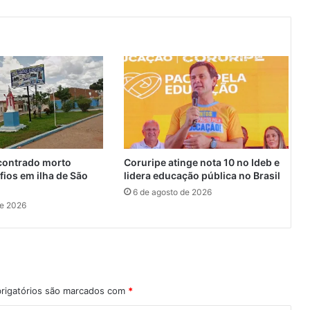
e
P
o
l
i
c
i
a
M
i
l
ontrado morto
Coruripe atinge nota 10 no Ideb e
i
fios em ilha de São
lidera educação pública no Brasil
t
6 de agosto de 2026
a
de 2026
r
(
N
o
t
a
rigatórios são marcados com
*
d