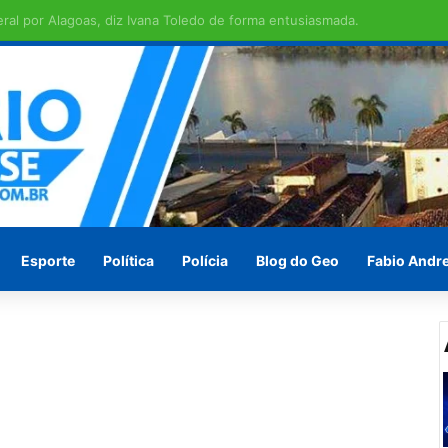
em ilha de São Brás
Esporte
Política
Polícia
Blog do Geo
Fabio Andr