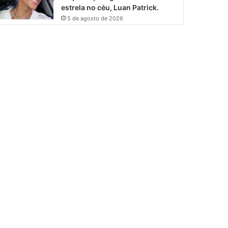
estrela no céu, Luan Patrick.
5 de agosto de 2026