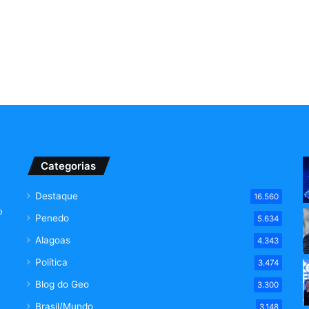
Categorias
Destaque
16.560
o
Penedo
5.634
Alagoas
4.343
Política
3.474
Blog do Geo
3.300
Brasil/Mundo
3.148