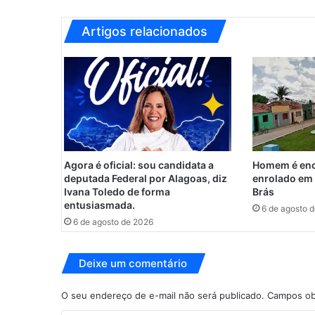
o
p
Artigos relacionados
o
s
t
a
p
o
r
P
e
Agora é oficial: sou candidata a
Homem é enc
d
deputada Federal por Alagoas, diz
enrolado em 
r
Ivana Toledo de forma
Brás
i
entusiasmada.
6 de agosto 
n
6 de agosto de 2026
h
o
Deixe um comentário
,
e
m
O seu endereço de e-mail não será publicado.
Campos ob
p