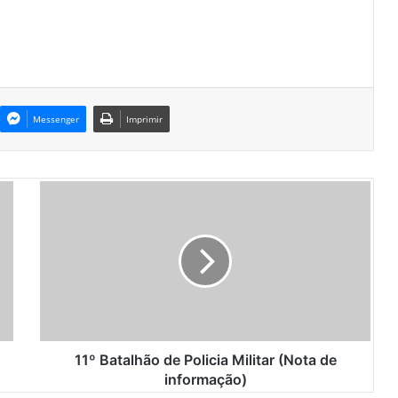
Messenger
Imprimir
1
1
º
B
a
t
a
l
h
ã
11º Batalhão de Policia Militar (Nota de
o
informação)
d