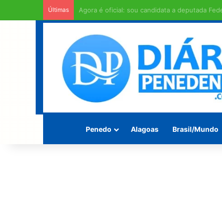
Últimas
Homem é encontrado morto enrolado em fios 
Penedo
Alagoas
Brasil/Mundo