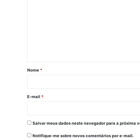
C
r
e
o
s
m
á
r
e
i
n
o
r
t
e
á
c
r
u
Nome
*
s
i
a
o
e
a
*
E-mail
*
g
u
a
r
Salvar meus dados neste navegador para a próxima v
d
a
Notifique-me sobre novos comentários por e-mail.